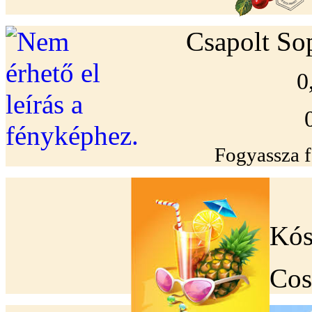
Csapolt So
0
Fogyassza f
Kós
Cos