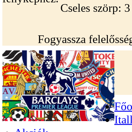
Cseles szörp: 3 
Fogyassza felelőssé
Főo
Ital