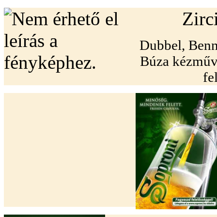
Zirc
Dubbel, Benn
Búza kézműve
fe