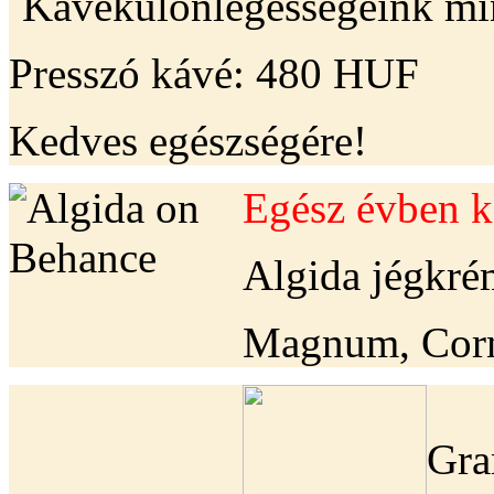
Kávékülönlegességeink minő
Presszó kávé: 480 HUF
Kedves egészségére!
Egész évben k
Algida jégkré
Magnum, Corne
Gra