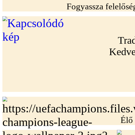
Fogyassza felelősé
Trad
Kedve
Élő 