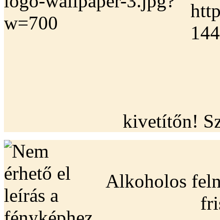
kivetítőn! S
Alkoholos fel
fr