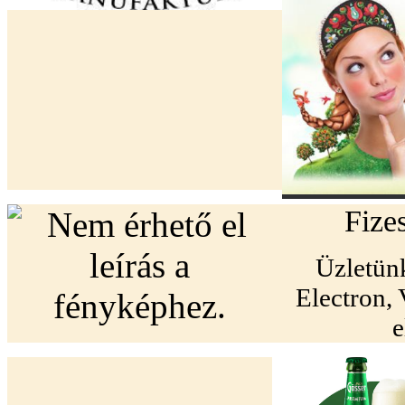
Fize
Üzletün
Electron,
e