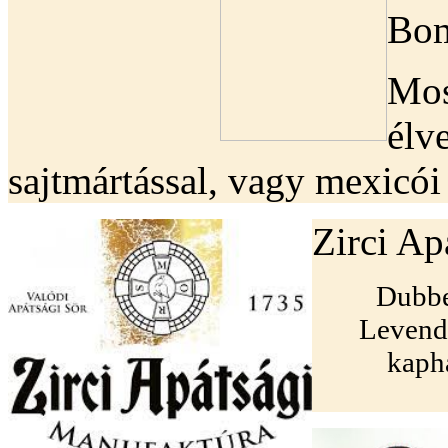
Bom
Mos
élv
sajtmártással, vagy mexicói 
Zirci Ap
Dubbe
Levend
kaph